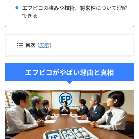
エフピコの
強み
や
技術
、
将来性
について理解
できる
目次
[
表示
]
エフピコがやばい理由と真相