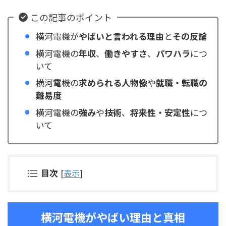
この記事のポイント
横河電機が
やばいと言われる理由
と
その反論
横河電機の
年収
、
働きやすさ
、
パワハラ
につ
いて
横河電機の
求められる人物像
や
就職・転職の
難易度
横河電機の
強み
や
技術
、
将来性・安定性
につ
いて
目次
[
表示
]
横河電機がやばい理由と真相